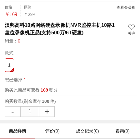
价格
原价
查看会员价
￥
169
￥
299
汉邦高科10路网络硬盘录像机NVR监控主机10路1
盘位录像机正品(支持500万/6T硬盘)
关注
销量：
0
款式
1
您已选择
1
购买此商品可获得
169
积分
购买数量
(剩余库存
100
件)
-
+
商品详情
评价
(0)
成交记录
(0)
咨询
(0)