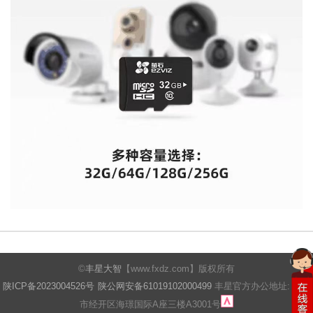
©
丰星大智
【www.fxdz.com】版权所有
陕ICP备2023004526号
陕公网安备61019102000499
丰星官方办公地址: 西安
市经开区海璟国际A座三楼A3001号