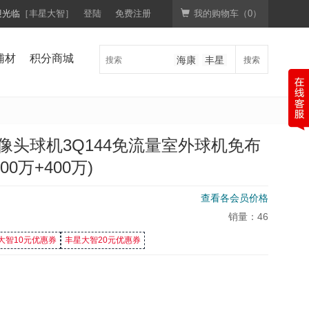
迎光临
［丰星大智］
登陆
免费注册
我的购物车（
0
）
辅材
积分商城
搜索
海康
丰星
像头球机3Q144免流量室外球机免布
0万+400万)
查看各会员价格
销量：
46
大智10元优惠券
丰星大智20元优惠券