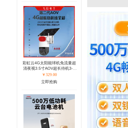
彩虹云4G太阳能球机免流量超
清夜视3.5寸AOV超长待机3-5
天(300万)
￥
329.00
立即抢购