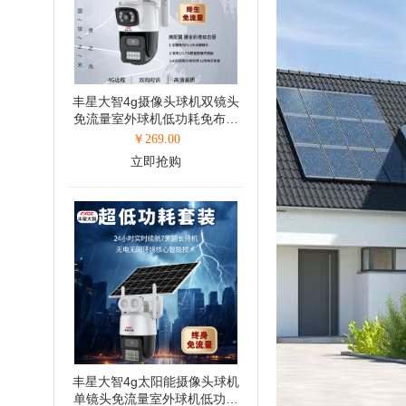
丰星大智4g摄像头球机双镜头
免流量室外球机低功耗免布线
4G球机6寸球机(400万+400万)
￥
269.00
立即抢购
丰星大智4g太阳能摄像头球机
单镜头免流量室外球机低功耗