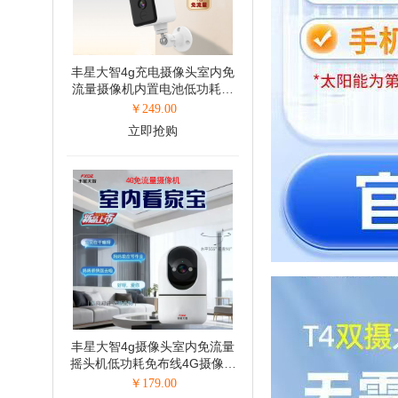
丰星大智4g充电摄像头室内免
流量摄像机内置电池低功耗免
布线4G摄像机(500万)
￥
249.00
立即抢购
丰星大智4g摄像头室内免流量
摇头机低功耗免布线4G摄像机
(500万)
￥
179.00