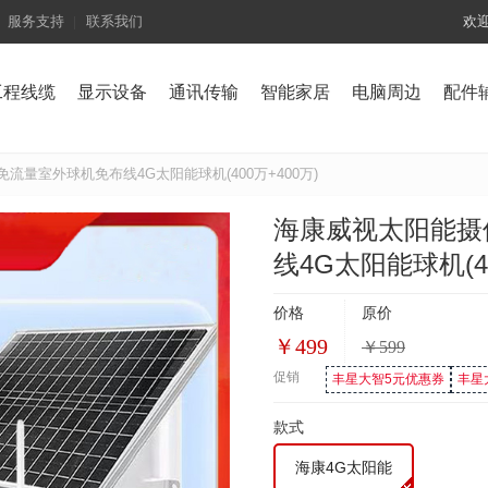
服务支持
联系我们
欢
工程线缆
显示设备
通讯传输
智能家居
电脑周边
配件
流量室外球机免布线4G太阳能球机(400万+400万)
海康威视太阳能摄
线4G太阳能球机(40
价格
原价
￥
499
￥
599
促销
丰星大智5元优惠券
丰星
款式
海康4G太阳能