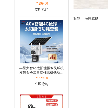
免布线4G太阳能6寸球机(400
￥
299.00
万)
立即抢购
标签：
海康威视
丰星大智4g太阳能摄像头球机
双镜头免流量室外球机低功耗
免布线4G太阳能6寸臻全彩球
￥
329.00
机(400万+400万)
立即抢购