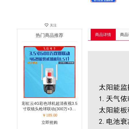
关注
商品详情
商品
热门商品推荐
彩虹云4G彩色球机超清夜视3.5
寸双镜头枪球联动(300万+300
万)
￥
189.00
立即抢购