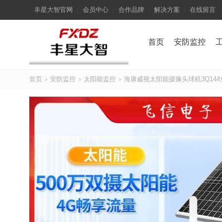
丰星大智官网
会员中心
合作品牌
解决方案
在线留言
首页
安防监控
首页
安防监控
太阳能监控
海康威视太阳能摄像头球机3Q144免
>
>
>