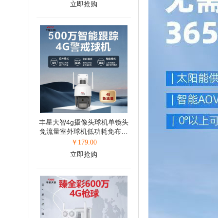
立即抢购
丰星大智4g摄像头球机单镜头
免流量室外球机低功耗免布线
4G球机6寸球机(500万)
￥
179.00
立即抢购