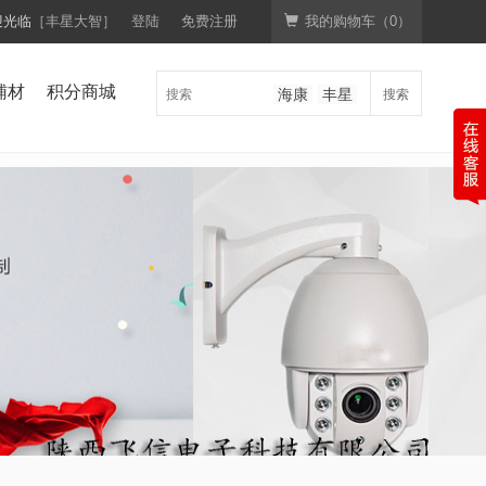
迎光临
［丰星大智］
登陆
免费注册
我的购物车（
0
）
辅材
积分商城
搜索
海康
丰星