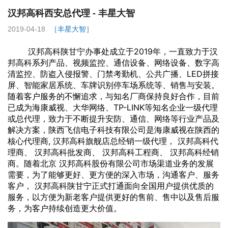
汉邦高科西安总代理 - 丰星大智
2019-04-18
［丰星大智］
汉邦高科
陕甘宁办事处成立于2019年，一直致力于
汉
邦高科
系列产品、视频监控、通信设备、网络设备、数字高
清监控、防盗入侵报警、门禁考勤机、公共广播、LED拼接
屏、智能家居系统、车牌识别停车场系统等、销售与安装。
随着客户服务的不懈追求，与知名厂商保持良好合作，目前
已成为
海康威视
、大华网络、TP-LINK等知名企业一级代理
或总代理，致力于不断提升安防、通信、网络等行业产品及
解决方案，陕西飞信电子科技有限公司是
海康威视
在陕西的
核心代理商,
汉邦高科
旗舰店总经销一级代理，
汉邦高科
代
理商、
汉邦高科
批发商、
汉邦高科
工程商、
汉邦高科
经销
商。随着北京
汉邦高科
股份有限公司市场渠道业务的发展
需要，为了能够更好、更方便的深入市场，沟通客户、服务
客户，
汉邦高科
陕甘宁正式打通面向全国用户提供优质的
服务，以方便为新老客户提供更好的售前、售中以及售后服
务，为客户持续创造更大价值。